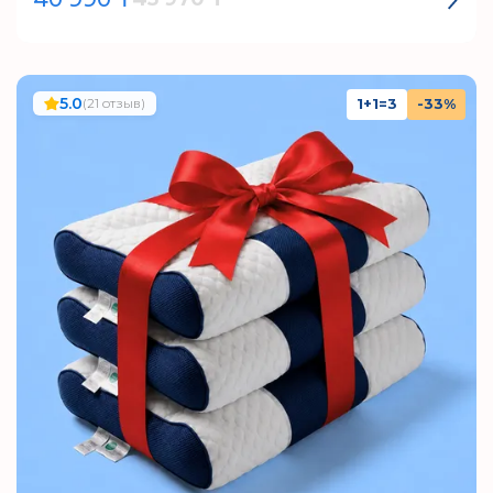
5.0
(21 отзыв)
1+1=3
-33%