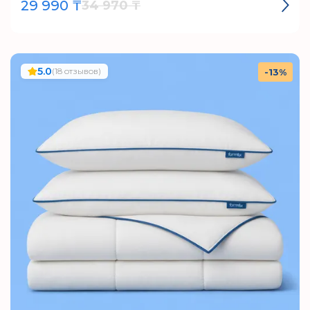
29 990 ₸
34 970 ₸
5.0
(18 отзывов)
-13%