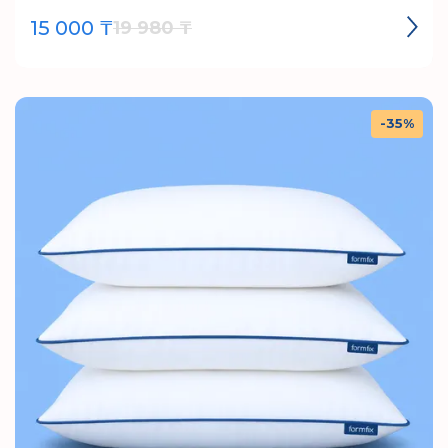
15 000 ₸
19 980 ₸
-35%