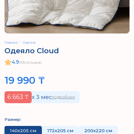
Главная
Одеяла
Одеяло Cloud
4.9
(
105
отзывов)
19 990 ₸
6 663 ₸
x 3 мес
подробнее
Размер:
140х205 см
172х205 см
200х220 см